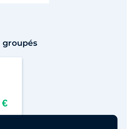
s groupés
 €
ous
nt