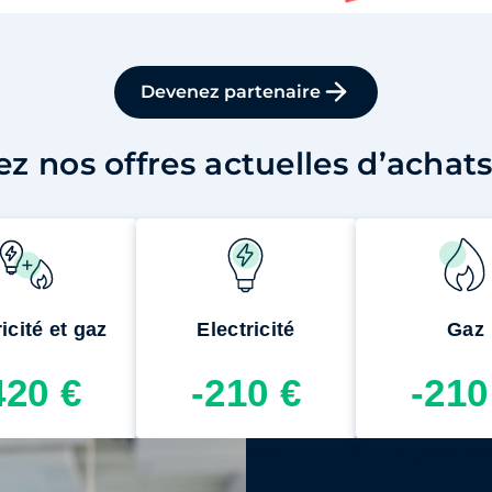
Devenez partenaire
z nos offres actuelles d’achat
icité et gaz
Electricité
Gaz
420 €
-210 €
-210
ivez-vous
Inscrivez-vous
Inscrivez-v
uitement
gratuitement
gratuiteme