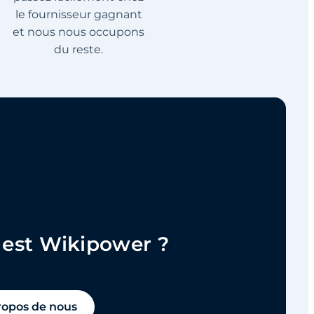
le fournisseur gagnant
et nous nous occupons
du reste.
 est Wikipower ?
ropos de nous