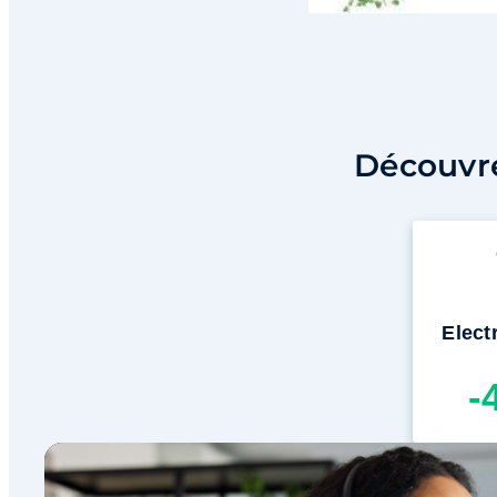
Découvre
Electr
-
Inscr
grat