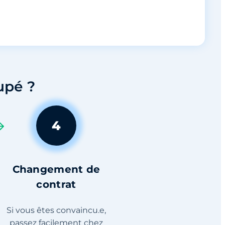
upé ?
4
Changement de
contrat
Si vous êtes convaincu.e,
passez facilement chez